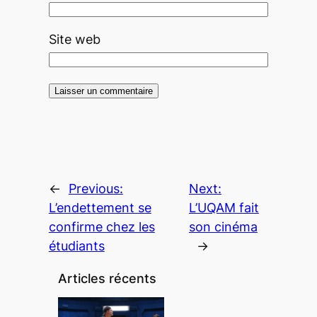
Site web
←
Previous:
Next:
L’endettement se
L’UQAM fait
confirme chez les
son cinéma
étudiants
→
Articles récents