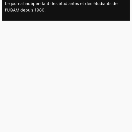
Le journal indépendant des étudiantes et des étudiants de
l'UQAM depuis 1980.
Le journal
UQAM
Société
Culture
Vidéos
Balados
Opinion
Éditions papier
À propos
L’équipe
Nous joindre
Collaborer au
Campus