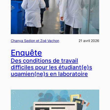
Chanya Sedion et Zoé Vachon
21 avril 2026
Enquête
Des conditions de travail
difficiles pour les étudiant(e)s
uqamien(ne)s en laboratoire