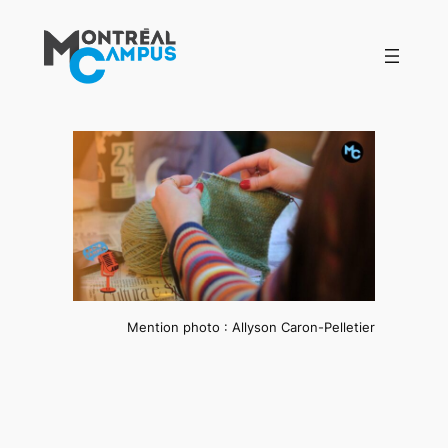
Aller
au
contenu
Mention photo : Allyson Caron-Pelletier