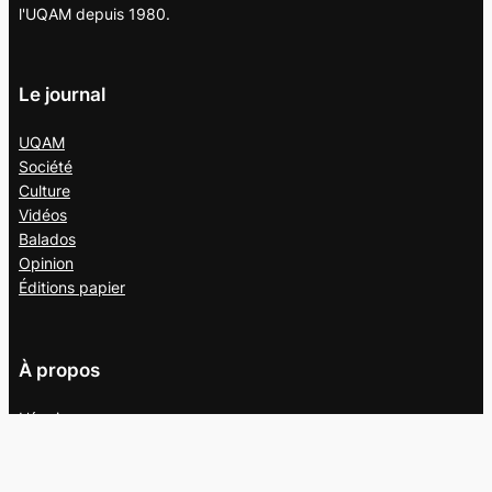
l'UQAM depuis 1980.
Le journal
UQAM
Société
Culture
Vidéos
Balados
Opinion
Éditions papier
À propos
L’équipe
Nous joindre
Collaborer au
Campus