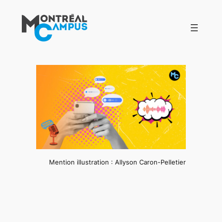
Aller
au
contenu
Mention illustration : Allyson Caron-Pelletier