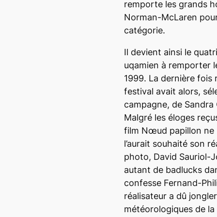
remporte les grands ho
Norman-McLaren pour l
catégorie.
Il devient ainsi le qua
uqamien à remporter 
1999. La dernière fois
festival avait alors, s
campagne
, de Sandra
Malgré les éloges reçus
film
Nœud papillon
ne 
l’aurait souhaité son r
photo, David Sauriol-Jol
autant de
badlucks
dan
confesse Fernand-Phil
réalisateur a dû jongle
météorologiques de la 