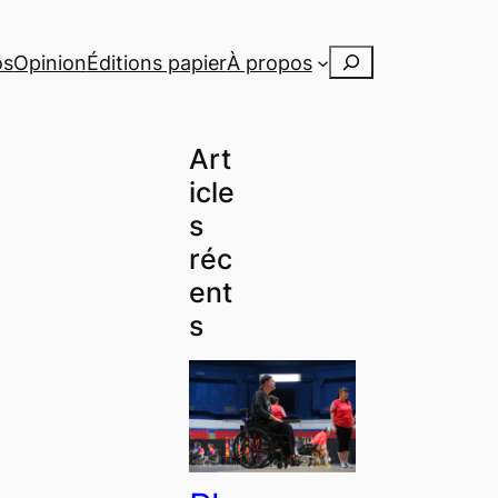
Rechercher
os
Opinion
Éditions papier
À propos
Art
icle
s
réc
ent
s