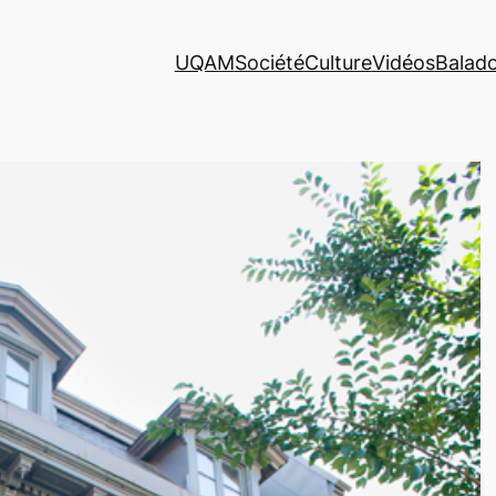
UQAM
Société
Culture
Vidéos
Balad