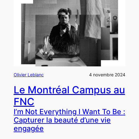
Olivier Leblanc
4 novembre 2024
Le Montréal Campus au
FNC
I’m Not Everything I Want To Be
:
Capturer la beauté d’une vie
engagée