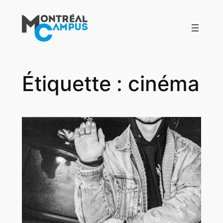
Aller
au
contenu
Étiquette :
cinéma