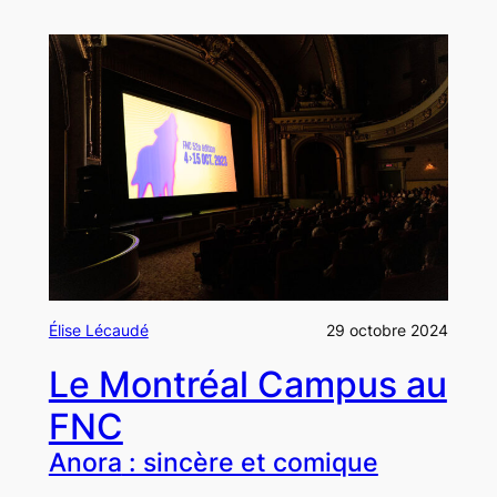
Élise Lécaudé
29 octobre 2024
Le Montréal Campus au
FNC
Anora
: sincère et comique