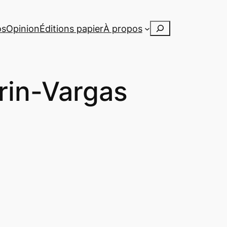
Rechercher
os
Opinion
Éditions papier
À propos
rin-Vargas