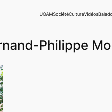
UQAM
Société
Culture
Vidéos
Balad
rnand-Philippe Mo