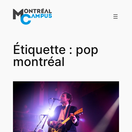
Aller
au
contenu
Étiquette :
pop
montréal