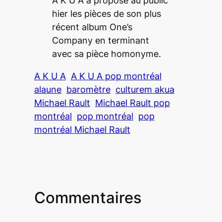
A K U A a proposé au public
hier les pièces de son plus
récent album One’s
Company en terminant
avec sa pièce homonyme.
A K U A
A K U A pop montréal
alaune
baromètre
culturem akua
Michael Rault
Michael Rault pop
montréal
pop montréal
pop
montréal Michael Rault
Commentaires