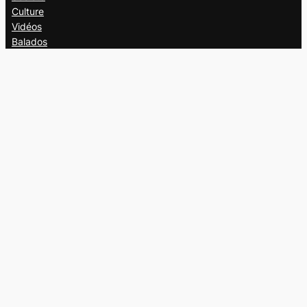
Culture
Vidéos
Balados
Opinion
Éditions papier
À propos
L’équipe
Nous joindre
Collaborer au
Campus
Suivez-nous
Facebook
X
Instagram