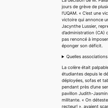
La décision de M. Pall
jours de grève de plusi
l’UQAM. « C’est une vic
victoire qui annonce un
Jacynthe Lussier, repr
d’administration (CA) 
pas renoncé à imposer
éponger son déficit.
Quelles associations
La colère était palpab
étudiantes depuis le d
déployées, sofas et tab
pendant près d’une sem
pavillon Judith-Jasmin
militante. « On déteste
recteur! », avaient sca