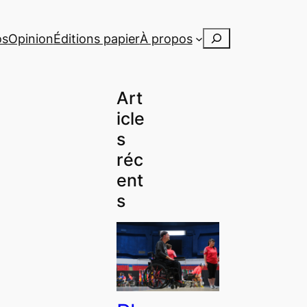
Rechercher
os
Opinion
Éditions papier
À propos
Art
icle
s
réc
ent
s