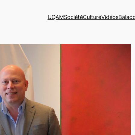
UQAM
Société
Culture
Vidéos
Balad