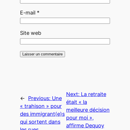
E-mail
*
Site web
Next:
La retraite
←
Previous:
Une
était « la
« trahison » pour
meilleure décision
des immigrant(e)s
pour moi »,
qui sortent dans
affirme Dequoy
les rues