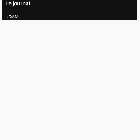
Le journal
UQAM
Société
Culture
Vidéos
Balados
Opinion
Éditions papier
À propos
L’équipe
Nous joindre
Collaborer au
Campus
Suivez-nous