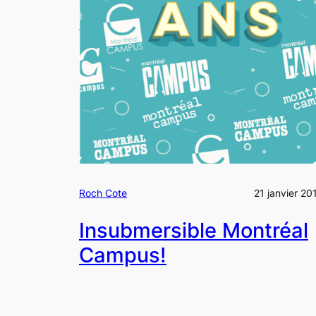
Roch Cote
21 janvier 20
Insubmersible Montréal
Campus!