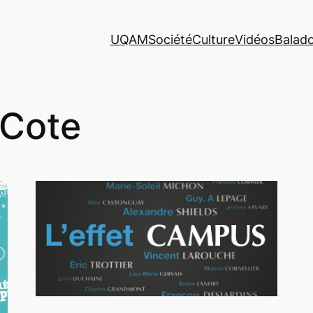
UQAM
Société
Culture
Vidéos
Balad
 Cote