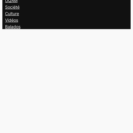
UQAM
Société
Culture
Vidéos
Balados
Opinion
Éditions papier
À propos
L’équipe
Nous joindre
Collaborer au
Campus
Suivez-nous
Facebook
X
Instagram