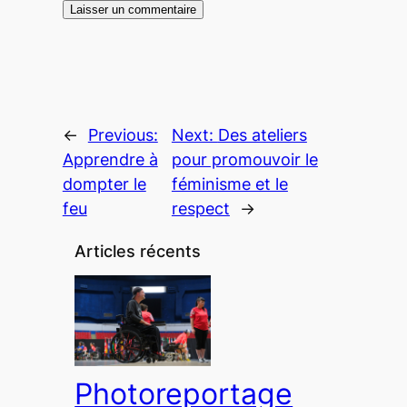
←
Previous:
Next:
Des ateliers
Apprendre à
pour promouvoir le
dompter le
féminisme et le
feu
respect
→
Articles récents
Photoreportage