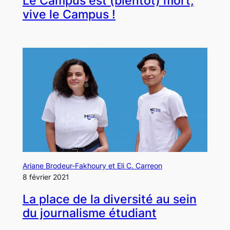
Le Campus est (bientôt) mort,
vive le Campus !
Ariane Brodeur-Fakhoury et Eli C. Carreon
8 février 2021
La place de la diversité au sein
du journalisme étudiant