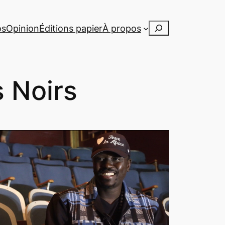
Rechercher
os
Opinion
Éditions papier
À propos
s Noirs