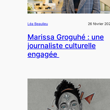
Léa Beaulieu
26 février 20
Marissa Groguhé : une
journaliste culturelle
engagée