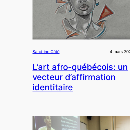
Sandrine Côté
4 mars 20
L’art afro-québécois: un
vecteur d’affirmation
identitaire