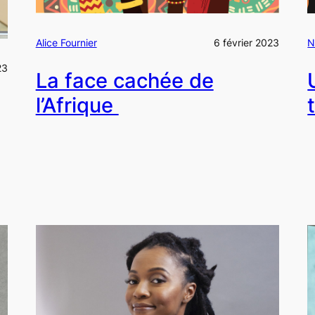
N
Alice Fournier
6 février 2023
23
La face cachée de
l’Afrique