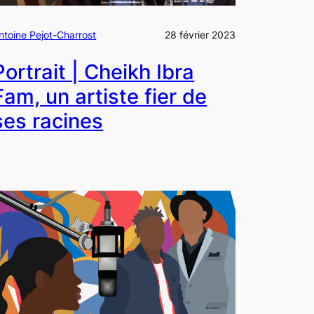
ntoine Pejot-Charrost
28 février 2023
Portrait | Cheikh Ibra
Fam, un artiste fier de
ses racines