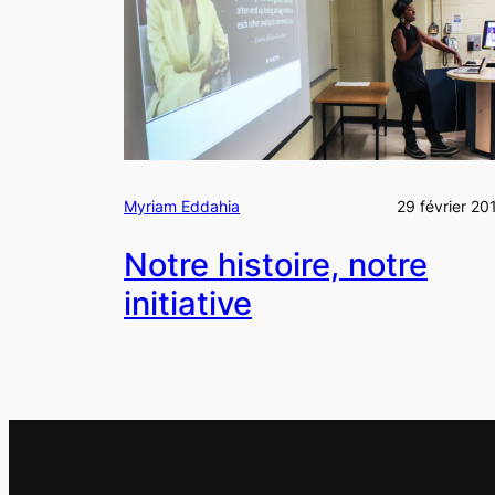
Myriam Eddahia
29 février 20
Notre histoire, notre
initiative