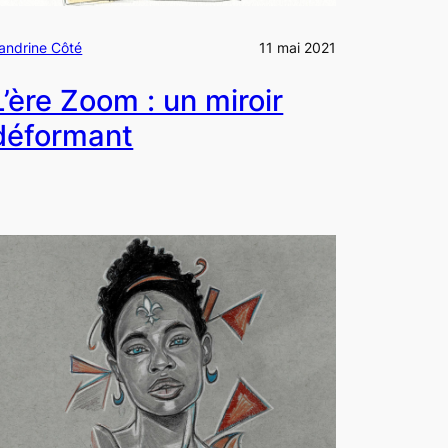
andrine Côté
11 mai 2021
L’ère Zoom : un miroir
déformant