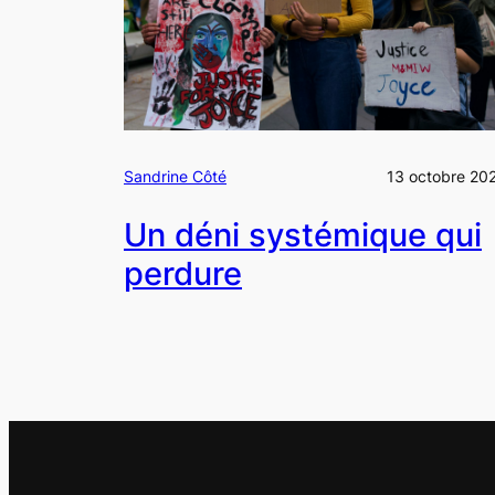
Sandrine Côté
13 octobre 20
Un déni systémique qui
perdure