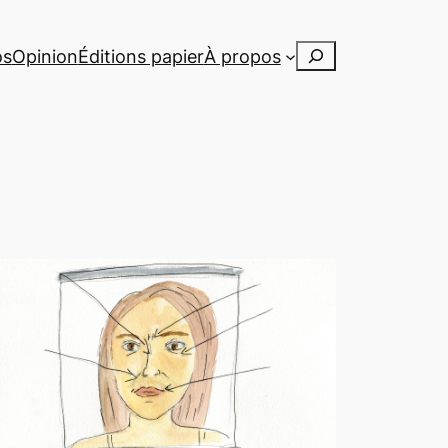
Rechercher
os
Opinion
Éditions papier
À propos