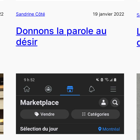
22
Sandrine Côté
19 janvier 2022
S
Donnons la parole au
désir