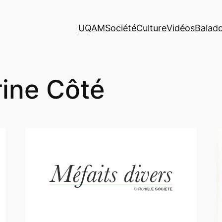
UQAM
Société
Culture
Vidéos
Balad
ine Côté