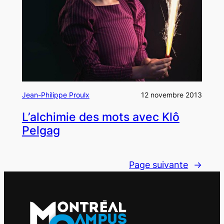
Jean-Philippe Proulx
12 novembre 2013
L’alchimie des mots avec Klô
Pelgag
Page suivante
→