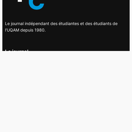
Le journal indépendant des étudiantes et des étudiants de
l'UQAM depuis 1980.
Le journal
UQAM
Société
Culture
Vidéos
Balados
Opinion
Éditions papier
À propos