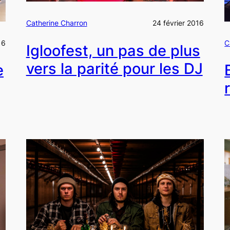
Catherine Charron
24 février 2016
16
C
Igloofest, un pas de plus
vers la parité pour les DJ
e