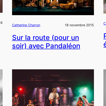
16
C
Catherine Charron
18 novembre 2015
Sur la route (pour un
soir) avec Pandaléon