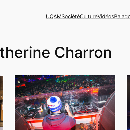
UQAM
Société
Culture
Vidéos
Balad
therine Charron