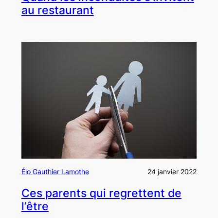
au restaurant
Élo Gauthier Lamothe
24 janvier 2022
Ces parents qui regrettent de
l’être