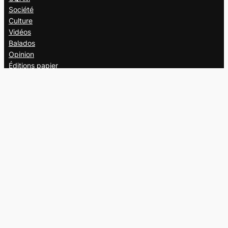
Société
Culture
Vidéos
Balados
Opinion
Éditions papier
À propos
L’équipe
Nous joindre
Collaborer au
Campus
Suivez-nous
Facebook
X
Instagram