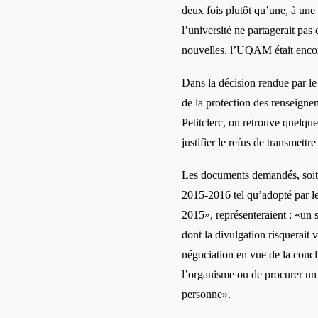
deux fois plut
ô
t qu’une, à une
l’
université
ne partagerait pas 
nouvelles, l’
UQAM é
tait enc
Dans la d
é
cision rendue par le
de la protection des renseig
Petitclerc, on retrouve quelqu
justifier le refus de transmettr
Les documents demand
é
s, so
2015-2016 tel qu
’
adopt
é
par l
2015»
, repré
senteraient
:
«un s
dont la divulgation risquerait
n
é
gociation en vue de la concl
l
’organisme ou de procurer un
personne»
.