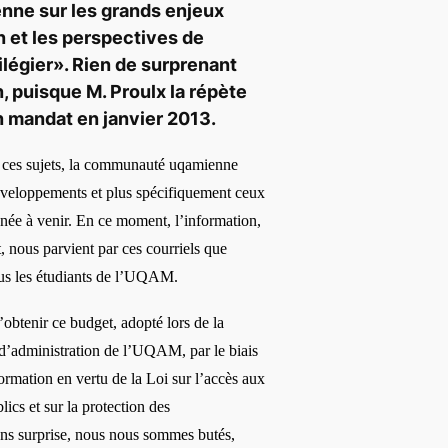
nne sur les grands enjeux
on et les perspectives de
ilé
gier
». Rien de surprenant
n, puisque M. Proulx la r
ép
ète
n mandat en janvier 2013.
 ces sujets, la communaut
é
uqamienne
veloppements et plus sp
é
cifiquement ceux
nnée
à
venir. En ce moment, l
’information,
t, nous parvient par ces courriels que
us les
é
tudiants de l’
UQAM.
’obtenir ce budget, adopt
é
lors de la
 d’administration de l’UQAM, par le biais
formation
en vertu de la Loi sur l’accès aux
cs et sur la protection des
ns surprise, nous nous sommes but
é
s,