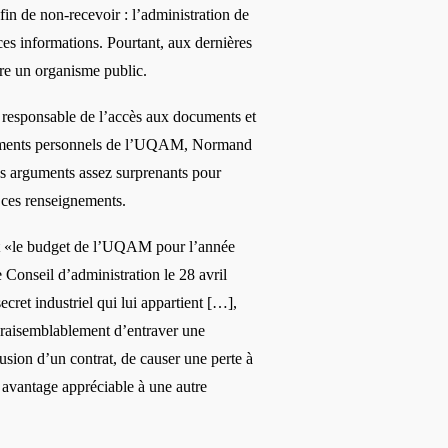
 fin de non-recevoir
: l
’administration de
ces informations. Pourtant, aux dernières
ore un organisme public.
 responsable de l’
acc
ès aux documents et
nements personnels de l’UQAM, Normand
es arguments assez surprenants pour
e ces renseignements.
it «le budget de l’UQAM pour l’
année
e Conseil d’administration le 28 avril
ecret industriel qui lui appartient [
…
],
 vraisemblablement d’entraver une
usion d’un contrat, de causer une perte à
 avantage appr
é
ciable
à une autre