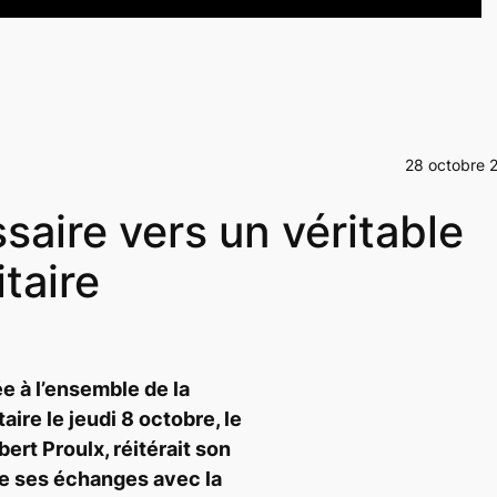
28 octobre 
aire vers un véritable
taire
ée
à
l
’ensemble de la
aire le jeudi 8 octobre, le
ert Proulx, réité
rait son
re ses
é
changes avec la