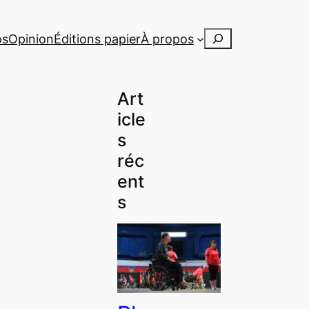
Rechercher
os
Opinion
Éditions papier
À propos
Art
icle
s
réc
ent
s