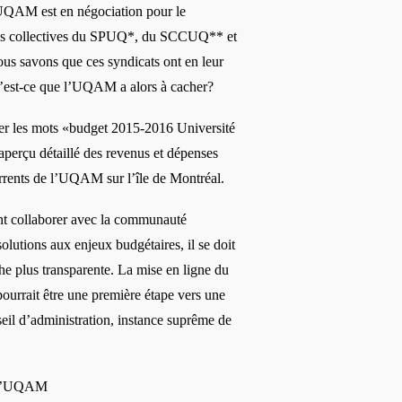
’UQAM est en n
é
gociation pour le
ns collectives du SPUQ*, du SCCUQ** et
s savons que ces syndicats ont en leur
’est-ce que l’UQAM a alors à
cacher?
er les mots «
budget 2015-2016 Universit
é
aper
ç
u d
é
taill
é
des revenus et d
é
penses
urrents de l’UQAM sur l
’île de Montréal.
nt collaborer avec la communaut
é
 solutions aux enjeux budg
é
taires, il se doit
e plus transparente. La mise en ligne du
ourrait être une premiè
re é
tape vers une
il d’administration, instance suprê
me de
’
UQAM