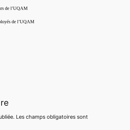
rs de l’
UQAM
ploy
és de l
’
UQAM
ire
bliée.
Les champs obligatoires sont