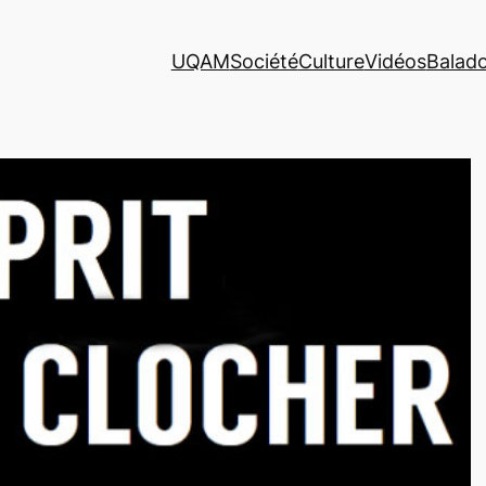
UQAM
Société
Culture
Vidéos
Balad