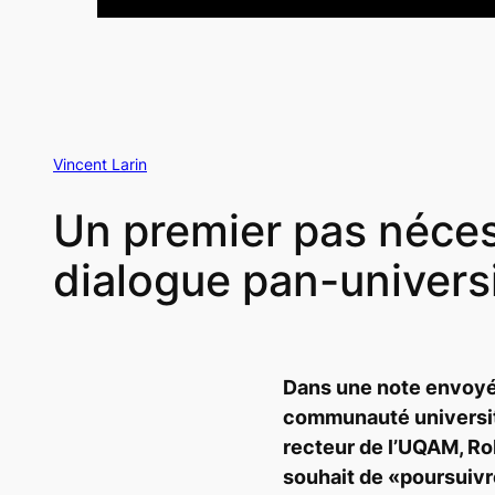
Vincent Larin
Un premier pas nécess
dialogue pan-universi
Dans une note envoy
communaut
é
universit
recteur de l’
UQAM, Rob
souhait de «poursuiv