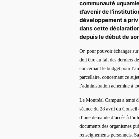
communaut
é
uquamie
d’avenir de l’instituti
d
é
veloppement à
priv
dans cette d
é
claratio
depuis le d
é
but de so
Or, pour pouvoir
é
changer sur
doit être au fait des derniers d
é
concernant le budget pour l’
a
parcellaire, concernant ce suje
l’
administration achemine
à to
Le Montr
éal Campus a tenté d
s
é
ance du 28 avril du Conseil
d’une demande d’
acc
è
s
à
l
’
in
documents des organismes publi
renseignements personnels. Sa