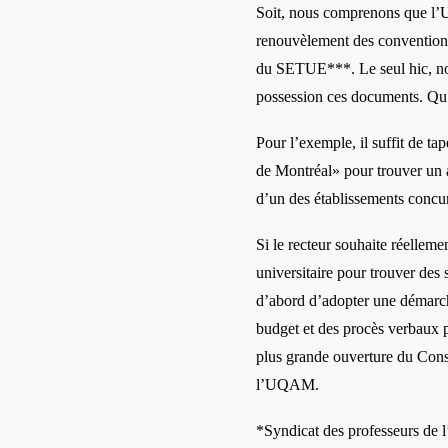
Soit, nous comprenons que l
renouvèlement des conventio
du SETUE***. Le seul hic, nou
possession ces documents. Qu
Pour l’exemple, il suffit de tap
de Montréal»
pour trouver un 
d’un des établissements conc
Si le recteur souhaite r
é
elleme
universitaire pour trouver des
d’
abord d
’adopter une d
é
march
budget et des procès verbaux p
plus grande ouverture du Conse
l
’
UQAM.
*Syndicat des professeurs de l