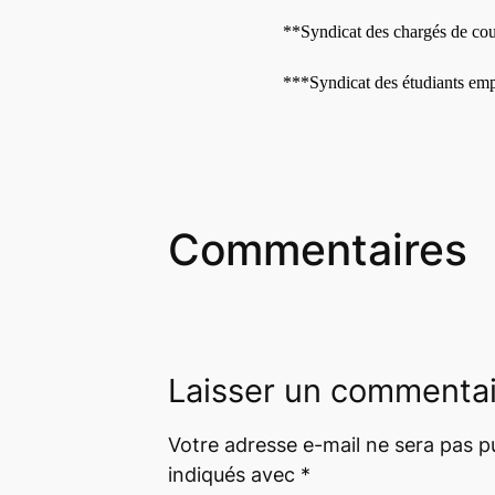
**Syndicat des charg
é
s de cou
***Syndicat des
é
tudiants em
Commentaires
Laisser un commenta
Votre adresse e-mail ne sera pas pu
indiqués avec
*