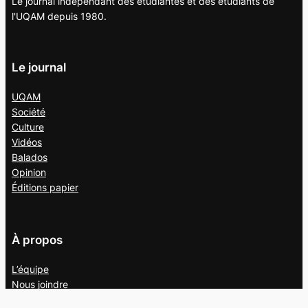
Le journal indépendant des étudiantes et des étudiants de
l'UQAM depuis 1980.
Le journal
UQAM
Société
Culture
Vidéos
Balados
Opinion
Éditions papier
À propos
L’équipe
Nous joindre
Collaborer au
Campus