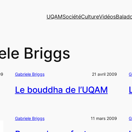
UQAM
Société
Culture
Vidéos
Balad
ele Briggs
09
Gabriele Briggs
21 avril 2009
G
Le bouddha de l’UQAM
Gabriele Briggs
11 mars 2009
G