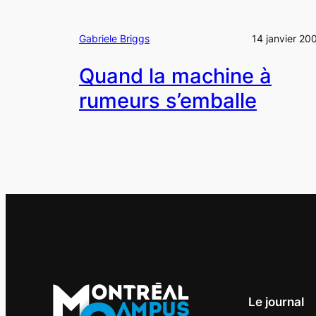
Gabriele Briggs
14 janvier 20
Quand la machine à
rumeurs s’emballe
Le journal