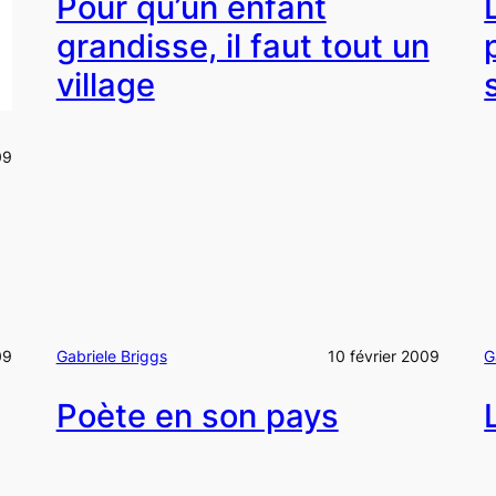
Pour qu’un enfant
grandisse, il faut tout un
village
09
09
Gabriele Briggs
10 février 2009
G
Poète en son pays