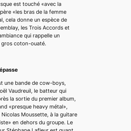
isque est touché «avec la
espère «les bras de la femme
al, cela donne un espèce de
emblay, les Trois Accords et
ambiance qui rappelle un
 gros coton-ouaté.
dépasse
est une bande de cow-boys,
oël Vaudreuil, le batteur qui
près la sortie du premier album,
 band «presque
heavy
métal»,
 Nicolas Moussette, à la guitare
giste» en dehors du groupe. Le
ur Stéphane Lafleur est quant