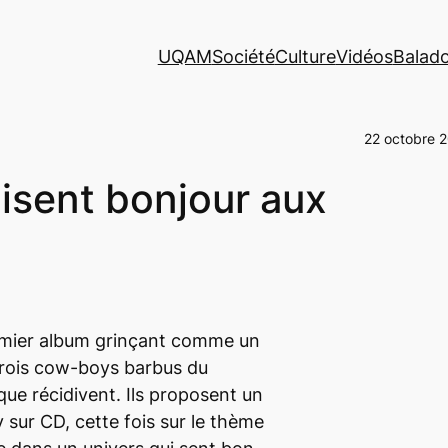
UQAM
Société
Culture
Vidéos
Balad
22 octobre 
isent bonjour aux
emier album grinçant comme un
 trois cow-boys barbus du
ue récidivent. Ils proposent un
sur CD, cette fois sur le thème