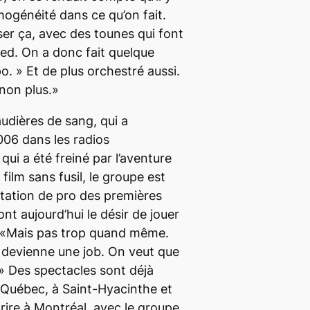
ogénéité dans ce qu’on fait.
ser ça, avec des tounes qui font
ied. On a donc fait quelque
. » Et de plus orchestré aussi.
non plus.»
audières de sang
, qui a
06 dans les radios
ui a été freiné par l’aventure
film sans fusil
, le groupe est
tation de pro des premières
nt aujourd’hui le désir de jouer
. «Mais pas trop quand même.
 devienne une job. On veut que
r.» Des spectacles sont déjà
 Québec, à Saint-Hyacinthe et
rire à Montréal, avec le groupe