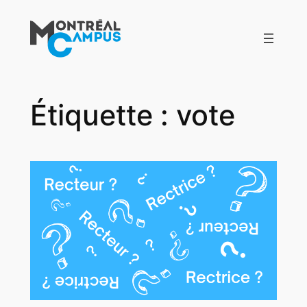
Aller
au
contenu
Étiquette :
vote