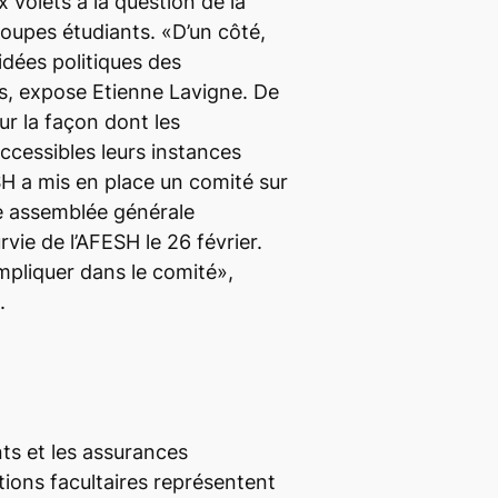
x volets à la question de la
roupes étudiants. «D’un côté,
idées politiques des
s, expose Etienne Lavigne. De
sur la façon dont les
ccessibles leurs instances
SH a mis en place un comité sur
une assemblée générale
rvie de l’AFESH le 26 février.
impliquer dans le comité»,
.
nts et les assurances
ations facultaires représentent