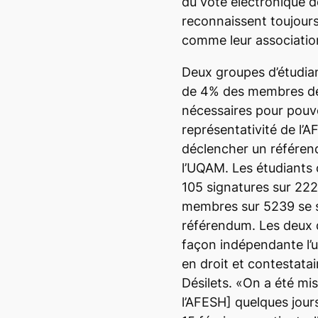
du vote électronique d
reconnaissent toujour
comme leur association
Deux groupes d’étudian
de 4% des membres de 
nécessaires pour pouvo
représentativité de l’
déclencher un référend
l’UQAM. Les étudiants
105 signatures sur 222
membres sur 5239 se s
référendum. Les deux 
façon indépendante l’un
en droit et contestata
Désilets. «On a été mi
l’AFESH] quelques jours