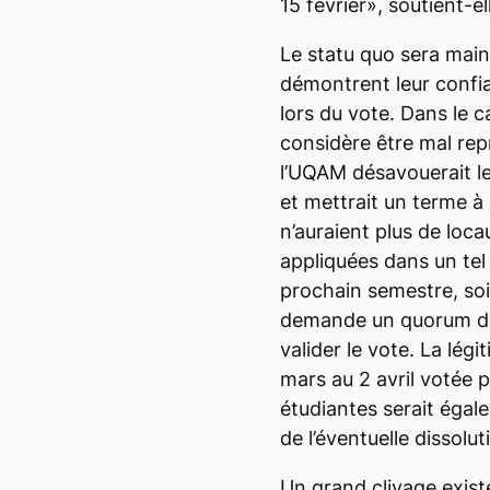
15 février», soutient-el
Le statu quo sera main
démontrent leur confia
lors du vote. Dans le c
considère être mal rep
l’UQAM désavouerait le
et mettrait un terme à 
n’auraient plus de loc
appliquées dans un tel
prochain semestre, soit
demande un quorum d
valider le vote. La lég
mars au 2 avril votée 
étudiantes serait égal
de l’éventuelle dissolu
Un grand clivage exist