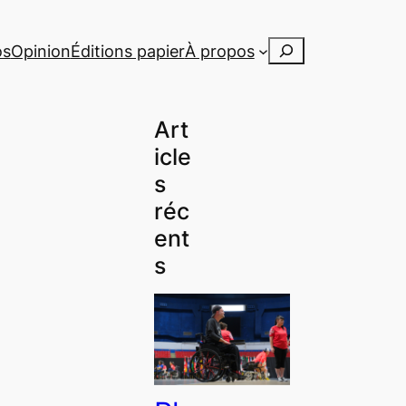
Rechercher
os
Opinion
Éditions papier
À propos
Art
icle
s
réc
ent
s