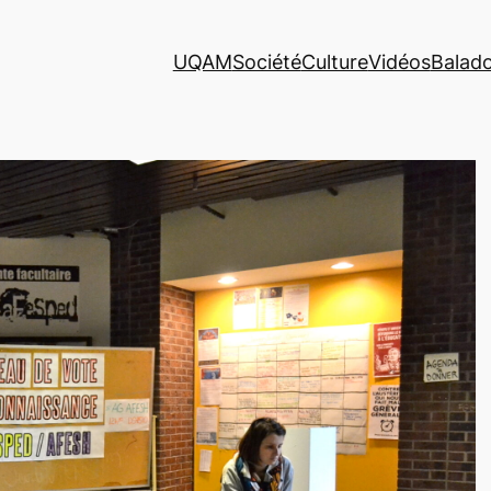
UQAM
Société
Culture
Vidéos
Balad