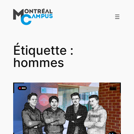
Aller
au
contenu
Étiquette :
hommes