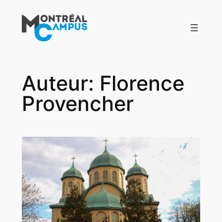
Aller
au
contenu
Auteur:
Florence
Provencher