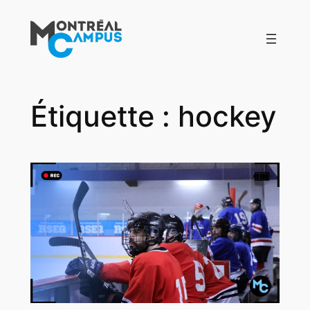
Aller
au
contenu
Étiquette :
hockey