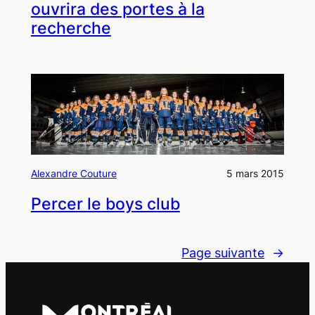
ouvrira des portes à la
recherche
Alexandre Couture
5 mars 2015
Percer le boys club
Page suivante
→