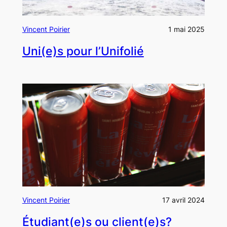
Vincent Poirier
1 mai 2025
Uni(e)s pour l’Unifolié
Vincent Poirier
17 avril 2024
Étudiant(e)s ou client(e)s?