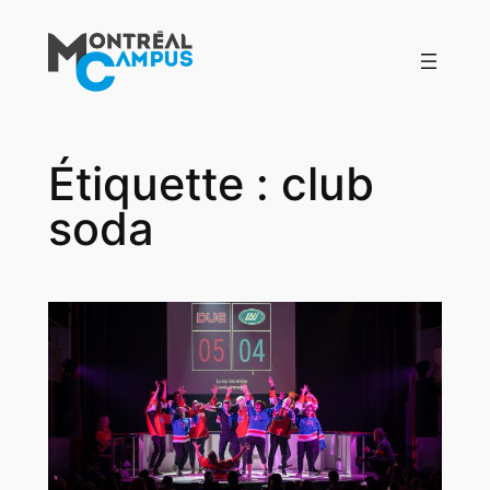
Aller
au
contenu
Étiquette :
club
soda