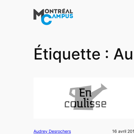
Aller
au
contenu
Étiquette :
Au
Audrey Desrochers
16 avril 20