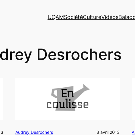
UQAM
Société
Culture
Vidéos
Balad
drey Desrochers
13
Audrey Desrochers
3 avril 2013
A