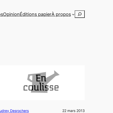
Rechercher
os
Opinion
Éditions papier
À propos
udrey Desrochers
22 mars 2013