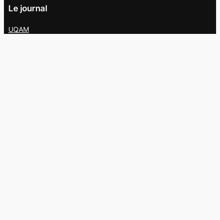
Le journal
UQAM
Société
Culture
Vidéos
Balados
Opinion
Éditions papier
À propos
L’équipe
Nous joindre
Collaborer au
Campus
Suivez-nous