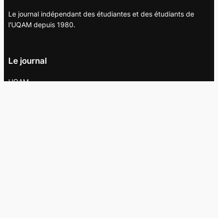
Le journal indépendant des étudiantes et des étudiants de
l'UQAM depuis 1980.
Le journal
UQAM
Société
Culture
Vidéos
Balados
Opinion
Éditions papier
À propos
L’équipe
Nous joindre