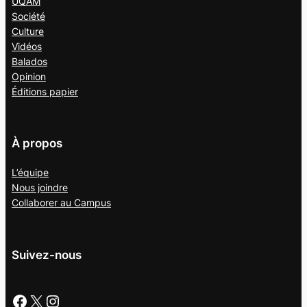
UQAM
Société
Culture
Vidéos
Balados
Opinion
Éditions papier
À propos
L’équipe
Nous joindre
Collaborer au
Campus
Suivez-nous
Facebook
X
Instagram