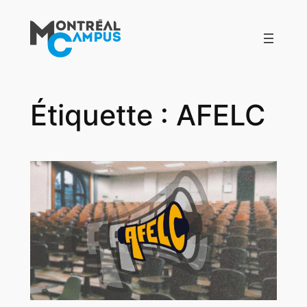
Aller
au
contenu
Étiquette :
AFELC