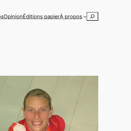
Rechercher
os
Opinion
Éditions papier
À propos