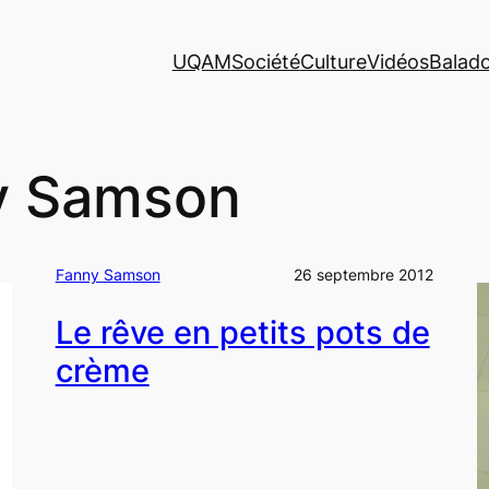
UQAM
Société
Culture
Vidéos
Balad
y Samson
Fanny Samson
26 septembre 2012
Le rêve en petits pots de
crème