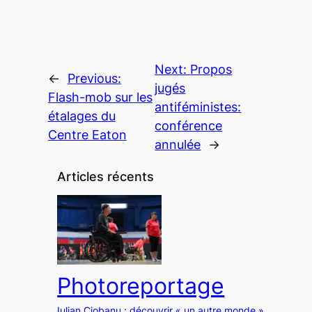
Next:
Propos
←
Previous:
jugés
Flash-mob sur les
antiféministes:
étalages du
conférence
Centre Eaton
annulée
→
Articles récents
Photoreportage
Iulian Ciobanu : découvrir « un autre monde »