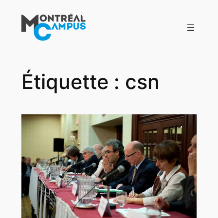
Aller
au
contenu
Étiquette :
csn