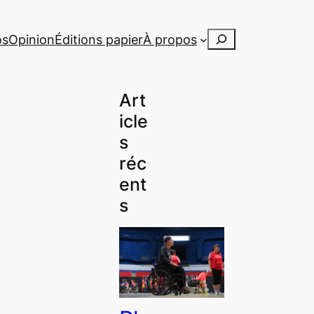
Rechercher
os
Opinion
Éditions papier
À propos
Art
icle
s
réc
ent
s