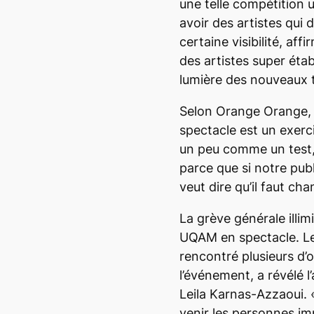
une telle compétition 
avoir des artistes qui 
certaine visibilité, aff
des artistes super éta
lumière des nouveaux t
Selon Orange Orange, 
spectacle est un exerc
un peu comme un test,
parce que si notre publ
veut dire qu’il faut ch
La grève générale illim
UQAM en spectacle. Le
rencontré
plusieurs d’
l’événement, a révélé l
Leila Karnas-Azzaoui. «C
venir les personnes im