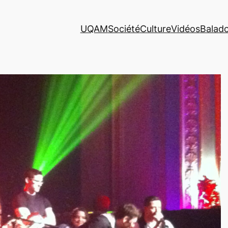
UQAM
Société
Culture
Vidéos
Balad