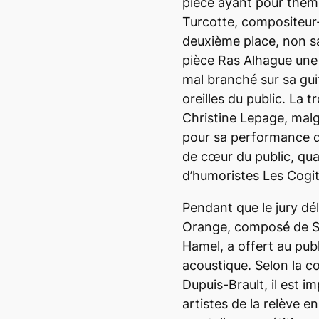
pièce ayant pour thème 
Turcotte, compositeur-i
deuxième place, non san
pièce Ras Alhague une 
mal branché sur sa guit
oreilles du public. La 
Christine Lepage, malg
pour sa performance de
de cœur du public, quan
d’humoristes Les Cogit
Pendant que le jury dé
Orange, composé de S
Hamel, a offert au pu
acoustique. Selon la 
Dupuis-Brault, il est i
artistes de la relève e