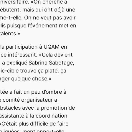
universitaire. «On cherche à
débutent, mais qui ont déjà une
irme-t-elle. On ne veut pas avoir
blis puisque l’événement met en
alents.»
la participation à UQAM en
ice intéressant. «Cela devient
 a expliqué Sabrina Sabotage,
ic-cible trouve ça plate, ça
anger quelque chose.»
itée a fait un peu d’ombre à
 comité organisateur a
obstacles avec la promotion de
’assistante à la coordination
’était plus difficile de faire
pliquées, mentionne-t-elle.