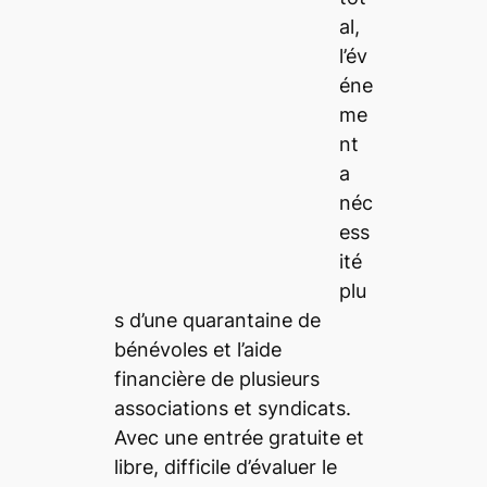
al,
l’év
éne
me
nt
a
néc
ess
ité
plu
s d’une quarantaine de
bénévoles et l’aide
financière de plusieurs
associations et syndicats.
Avec une entrée gratuite et
libre, difficile d’évaluer le