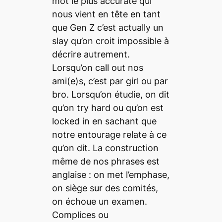
mot le plus
accurate
qui
nous vient en tête en tant
que
Gen Z
c’est
actually
un
slay
qu’on croit impossible à
décrire autrement.
Lorsqu’on
call out
nos
ami(e)s, c’est par
girl
ou par
bro
. Lorsqu’on étudie, on dit
qu’on
try hard
ou qu’on est
locked in
en sachant que
notre entourage
relate
à ce
qu’on dit. La construction
même de nos phrases est
anglaise : on met l’emphase,
on siège sur des comités,
on échoue un examen.
Complices ou