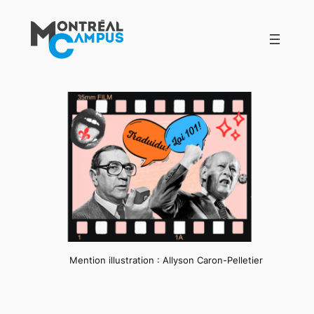
Aller
au
contenu
Mention illustration : Allyson Caron-Pelletier