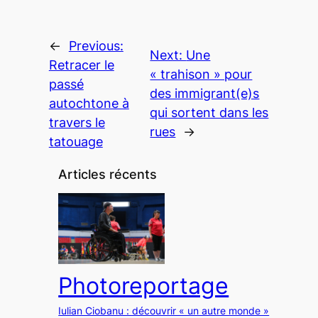
←
Previous:
Next:
Une
Retracer le
« trahison » pour
passé
des immigrant(e)s
autochtone à
qui sortent dans les
travers le
rues
→
tatouage
Articles récents
Photoreportage
Iulian Ciobanu : découvrir « un autre monde »