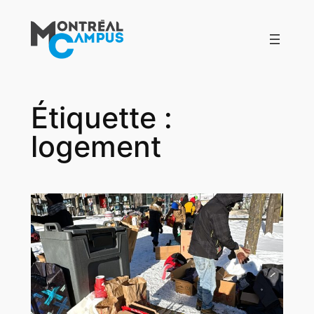
Aller
au
contenu
Étiquette :
logement