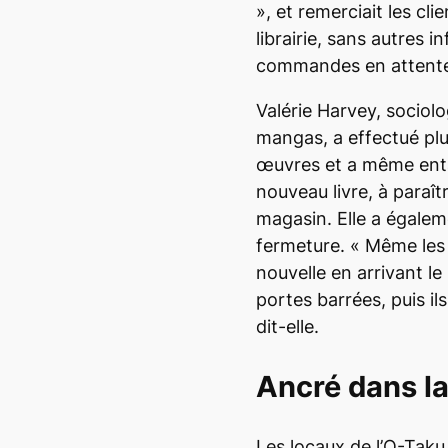
», et remerciait les cli
librairie, sans autres 
commandes en attente 
Valérie Harvey, sociolo
mangas, a effectué pl
œuvres et a même en
nouveau livre, à paraî
magasin. Elle a égalem
fermeture. « Même les
nouvelle en arrivant le
portes barrées, puis il
dit-elle.
Ancré dans 
Les locaux de l’O-Tak