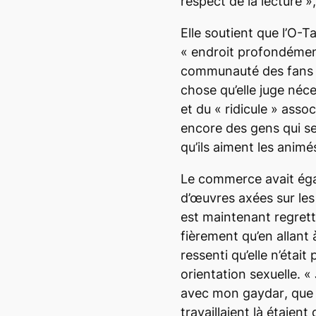
respect de la lecture »,
Elle soutient que l’O-
« endroit profondément
communauté des
fans
chose qu’elle juge néce
et du « ridicule » associ
encore des gens qui se 
qu’ils aiment les animé
Le commerce avait éga
d’œuvres axées sur le
est maintenant regrett
fièrement qu’en allant à 
ressenti qu’elle n’étai
orientation sexuelle. «
avec mon
gaydar
, que
travaillaient là étaie