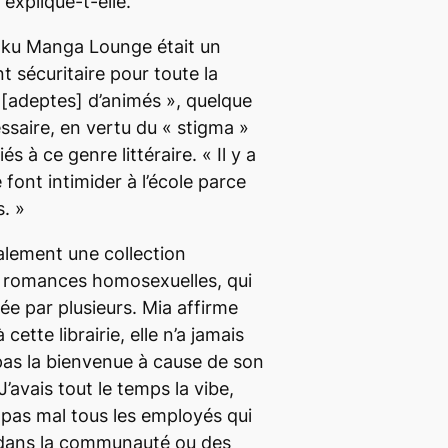
 explique-t-elle.
Taku Manga Lounge était un
 sécuritaire pour toute la
[adeptes] d’animés », quelque
ssaire, en vertu du « stigma »
és à ce genre littéraire. « Il y a
font intimider à l’école parce
s. »
lement une collection
s romances homosexuelles, qui
ée par plusieurs. Mia affirme
cette librairie, elle n’a jamais
t pas la bienvenue à cause de son
 J’avais tout le temps la
vibe
,
 pas mal tous les employés qui
nt dans la communauté ou des