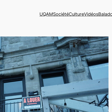
UQAM
Société
Culture
Vidéos
Balad