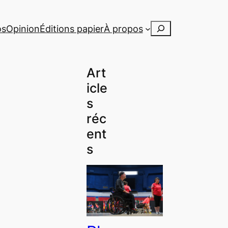
Rechercher
os
Opinion
Éditions papier
À propos
Art
icle
s
réc
ent
s