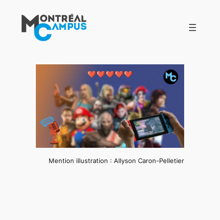
Aller
au
contenu
Mention illustration : Allyson Caron-Pelletier