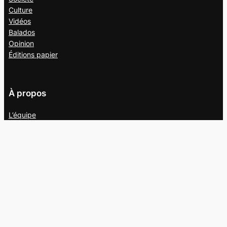
Culture
Vidéos
Balados
Opinion
Éditions papier
À propos
L’équipe
Nous joindre
Collaborer au
Campus
Suivez-nous
Facebook
X
Instagram