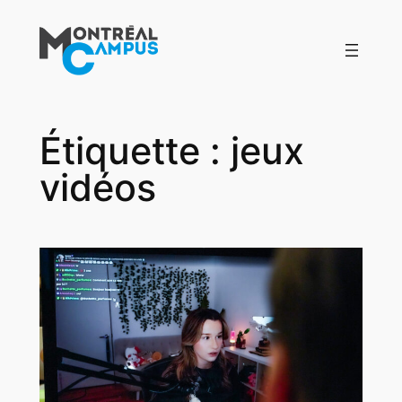
Aller
au
contenu
Étiquette :
jeux
vidéos