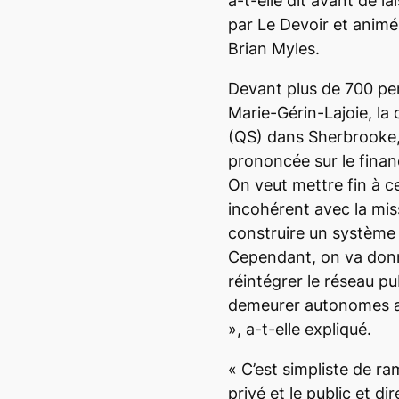
a-t-elle dit avant de l
par
Le Devoir
et animé 
Brian Myles.
Devant plus de 700 per
Marie-Gérin-Lajoie, la
(QS) dans Sherbrooke, 
prononcée sur le finan
On veut mettre fin à c
incohérent avec la mis
construire un système 
Cependant, on va donne
réintégrer le réseau pub
demeurer autonomes a
», a-t-elle expliqué.
«
C’est simpliste de ram
privé et le public et d