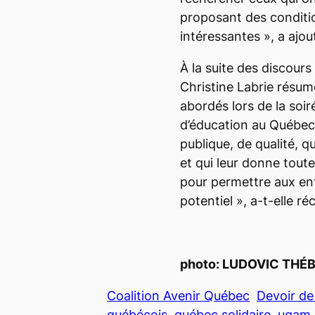
proposant des conditio
intéressantes
», a ajou
À la suite des discours
Christine Labrie résum
abordés lors de la soir
d’éducation au Québec,
publique, de qualité, 
et qui leur donne tout
pour permettre aux en
potentiel
», a-t-elle ré
photo:
LUDOVIC THÉ
Coalition Avenir Québec
Devoir de
québécois
québec solidaire
uqam