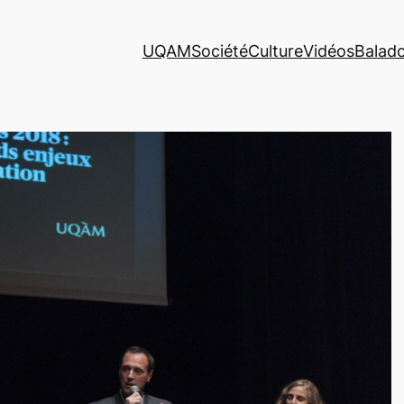
UQAM
Société
Culture
Vidéos
Balad