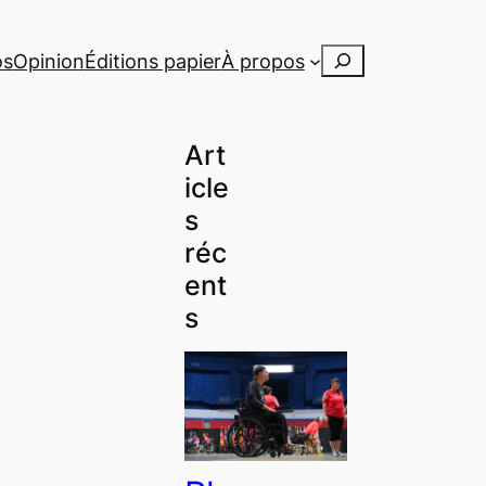
Rechercher
os
Opinion
Éditions papier
À propos
Art
icle
s
réc
ent
s